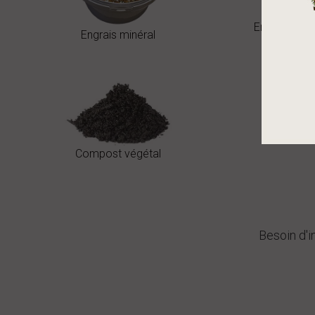
Engrais organ
Engrais minéral
Compost végétal
Besoin d'i