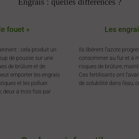
Engrais : quelles différences ?
e fouet »
Les engrai
iennent : cela produit un
Ils libèrent l’azote progr
coup de pousse sur une
consommer au fur et à me
ues de brûlure et de
risques de brûlure, maint
 peut emporter les engrais
Ces fertilisants ont l’av
iques et les polluer.
de solubilité dans l’eau, 
 deux à trois fois par