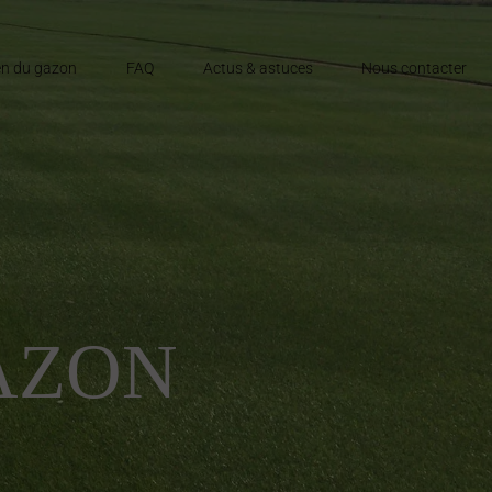
en du gazon
FAQ
Actus & astuces
Nous contacter
AZON