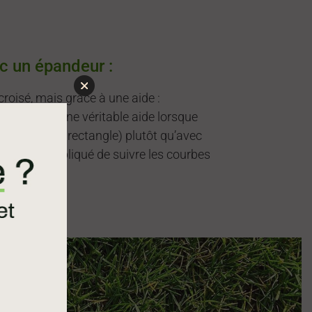
c un épandeur :
roisé, mais grâce à une aide :
ui-ci est d’une véritable aide lorsque
ulaire (carré, rectangle) plutôt qu’avec
 est plus compliqué de suivre les courbes
épandeur.