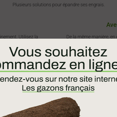
Plusieurs solutions pour épandre ses engrais.
Ave
nement. Utilisez la
De la même manière, en c
iliser la parcelle dans un
l’épandeur. Cependant, cel
tre sens (largeur). Il
votre terrain est très ang
age le plus homogène
des courbes. En effet, il
rigoureusement avec un 