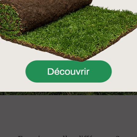
C
er vos doses d’engrais et en
monstration ou simplement