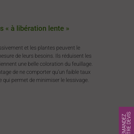
s « à libération lente »
essivement et les plantes peuvent le
sure de leurs besoins. Ils réduisent les
iennent une belle coloration du feuillage.
antage de ne comporter qu’un faible taux
ce qui permet de minimiser le lessivage.
S
D
E
M
A
N
D
E
Z
V
O
T
R
E
D
E
V
I