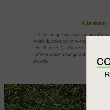
À la main :
Cette technique nécessite un peu d’entrai
moitié du poids de votre engrais pour fert
sens (longueur) et l’autre moitié dans l’au
suffit de croiser pour garantir un épand
possible.