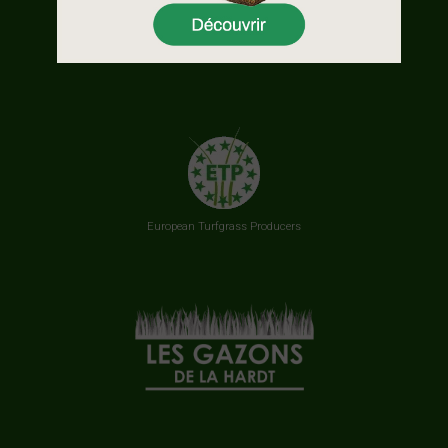
MENTIONS LÉGALES
European Turfgrass Producers